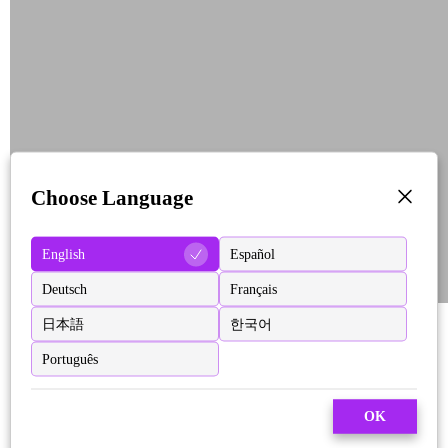
Choose Language
English
Español
Deutsch
Français
日本語
한국어
Português
OK