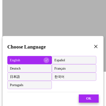
Choose Language
English
Español
Deutsch
Français
日本語
한국어
Português
OK