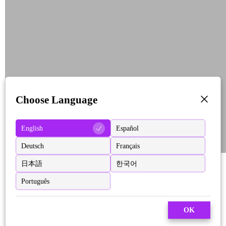
Choose Language
English
Español
Deutsch
Français
日本語
한국어
Português
OK