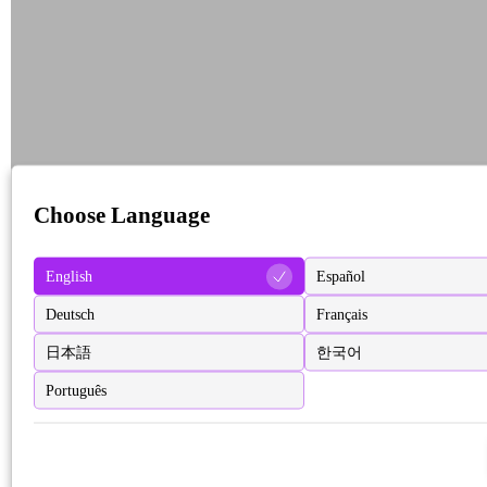
Choose Language
English
Español
Deutsch
Français
日本語
한국어
Português