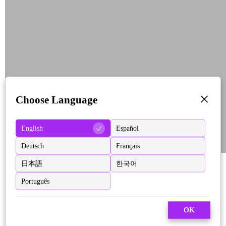
Choose Language
English
Español
Deutsch
Français
日本語
한국어
Português
OK