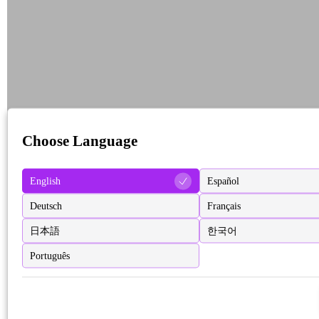
Choose Language
English
Español
Deutsch
Français
日本語
한국어
Português