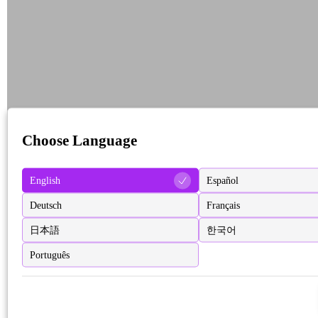
Choose Language
English
Español
Deutsch
Français
日本語
한국어
Português