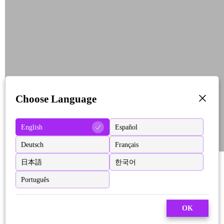
Choose Language
English
Español
Deutsch
Français
日本語
한국어
Português
OK