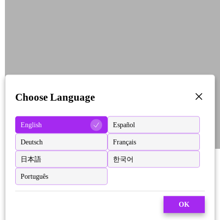
Choose Language
English
Español
Deutsch
Français
日本語
한국어
Português
OK