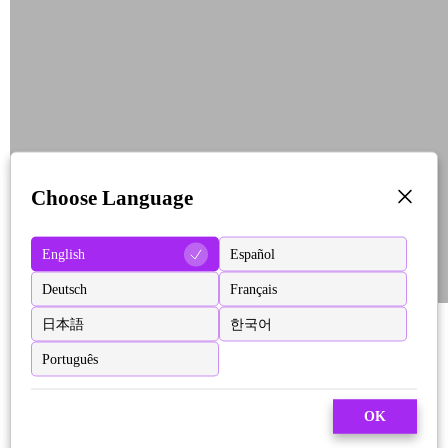
Choose Language
English
Español
Deutsch
Français
日本語
한국어
Português
OK