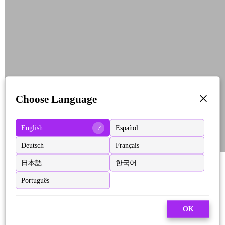
Choose Language
English
Español
Deutsch
Français
日本語
한국어
Português
OK