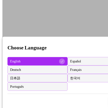
Choose Language
English
Español
Deutsch
Français
日本語
한국어
Português