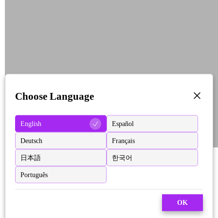
Choose Language
English
Español
Deutsch
Français
日本語
한국어
Português
OK