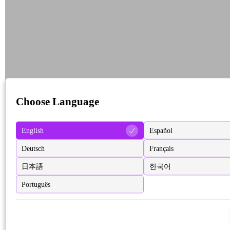
Choose Language
English
Español
Deutsch
Français
日本語
한국어
Português