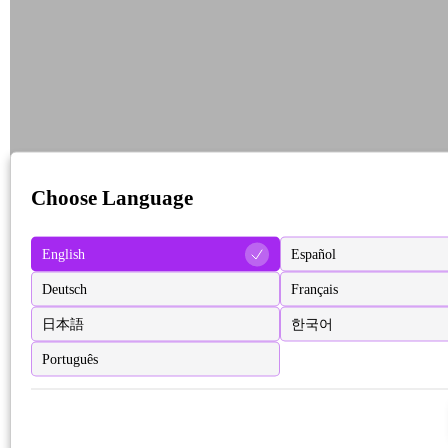
Choose Language
English
Español
Deutsch
Français
日本語
한국어
Português