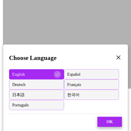
Choose Language
English
Español
Deutsch
Français
日本語
한국어
Português
OK