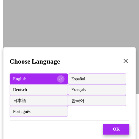
Choose Language
English
Español
Deutsch
Français
日本語
한국어
Português
OK