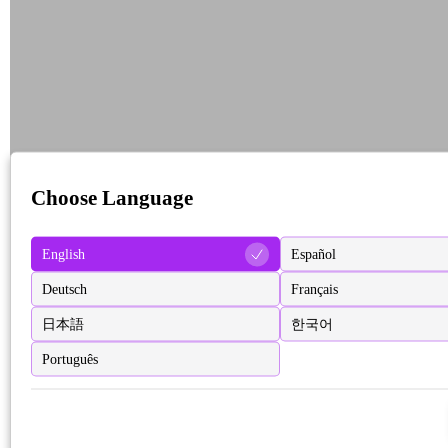
Choose Language
English
Español
Deutsch
Français
日本語
한국어
Português