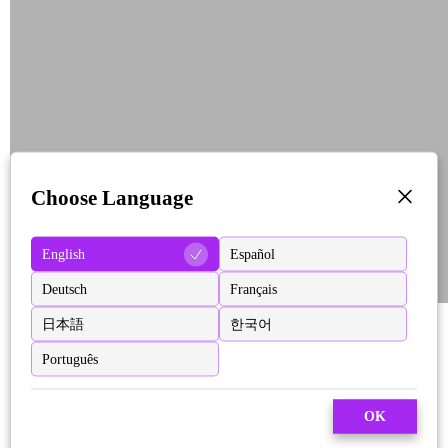
Choose Language
English
Español
Deutsch
Français
日本語
한국어
Português
OK