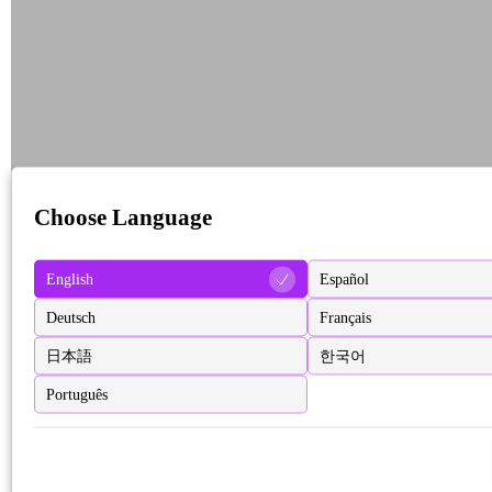
Choose Language
English
Español
Deutsch
Français
日本語
한국어
Português