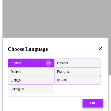
Choose Language
English
Español
Deutsch
Français
日本語
한국어
Português
OK