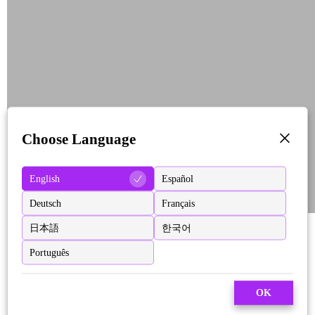
Choose Language
English
Español
Deutsch
Français
日本語
한국어
Português
OK