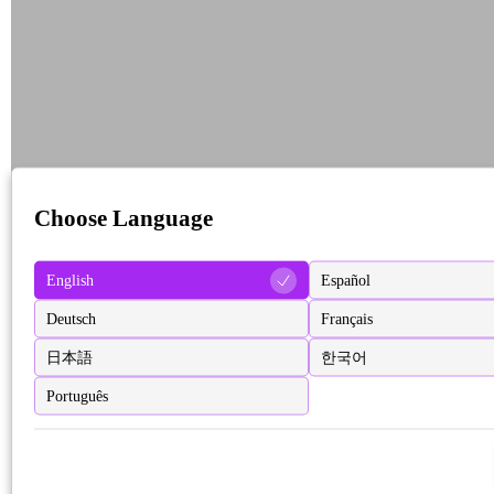
Choose Language
English
Español
Deutsch
Français
日本語
한국어
Português