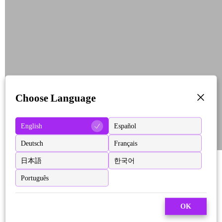
Choose Language
English
Español
Deutsch
Français
日本語
한국어
Português
OK