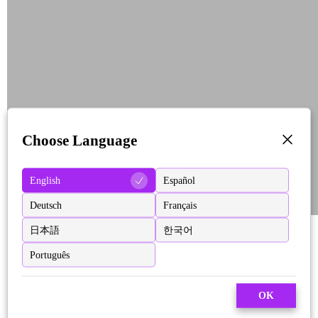
Choose Language
English
Español
Deutsch
Français
日本語
한국어
Português
OK