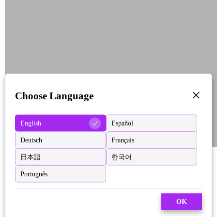
Choose Language
English
Español
Deutsch
Français
日本語
한국어
Português
OK