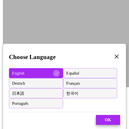
Choose Language
English
Español
Deutsch
Français
日本語
한국어
Português
OK