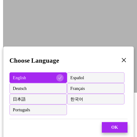
Choose Language
English
Español
Deutsch
Français
日本語
한국어
Português
OK