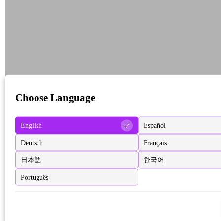
Choose Language
English
Español
Deutsch
Français
日本語
한국어
Português