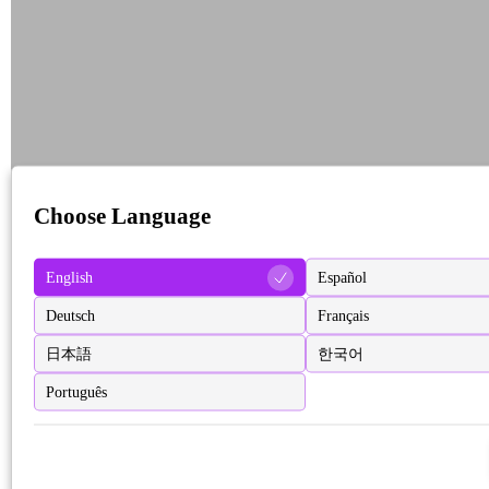
Choose Language
English
Español
Deutsch
Français
日本語
한국어
Português