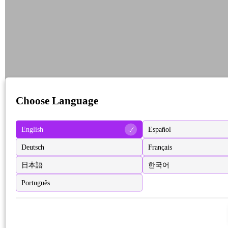
Choose Language
English
Español
Deutsch
Français
日本語
한국어
Português