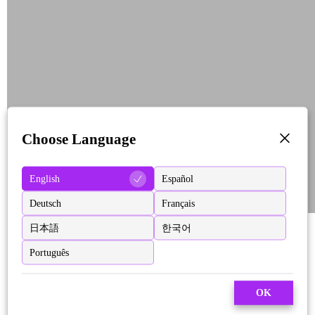
Choose Language
English
Español
Deutsch
Français
日本語
한국어
Português
OK