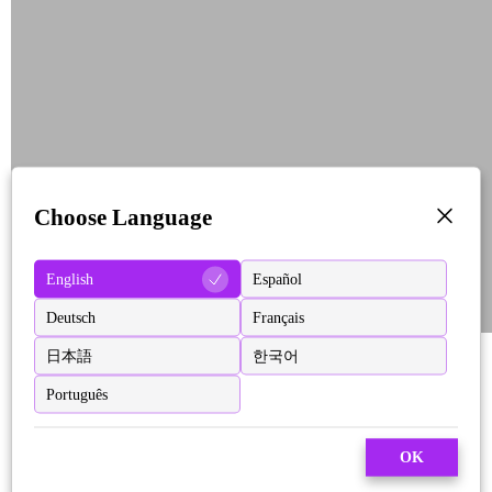
Choose Language
English
Español
Deutsch
Français
日本語
한국어
Português
OK