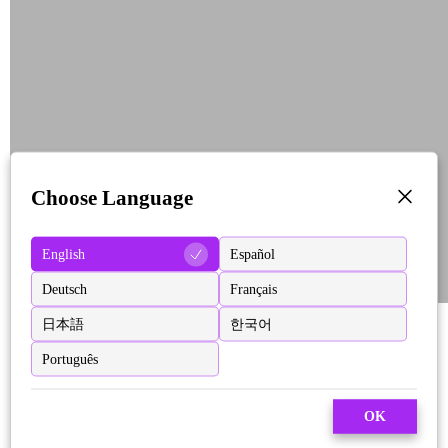
Choose Language
English
Español
Deutsch
Français
日本語
한국어
Português
OK