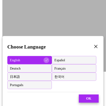
Choose Language
English
Español
Deutsch
Français
日本語
한국어
Português
OK