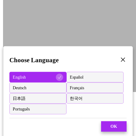
Choose Language
English
Español
Deutsch
Français
日本語
한국어
Português
OK