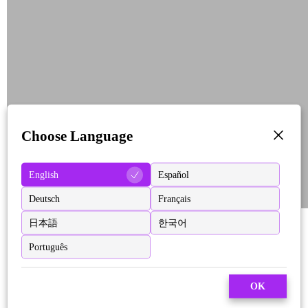
Choose Language
English
Español
Deutsch
Français
日本語
한국어
Português
OK