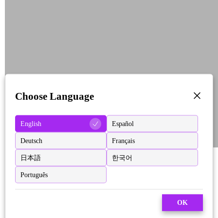
Choose Language
English
Español
Deutsch
Français
日本語
한국어
Português
OK