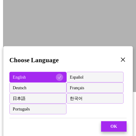
Choose Language
English
Español
Deutsch
Français
日本語
한국어
Português
OK