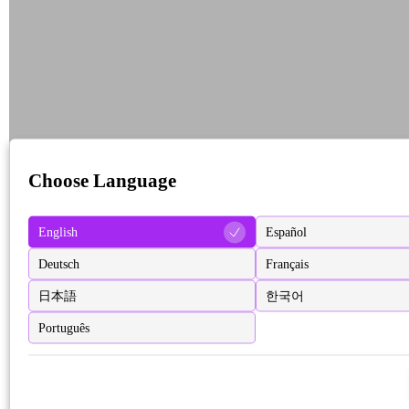
Choose Language
English
Español
Deutsch
Français
日本語
한국어
Português