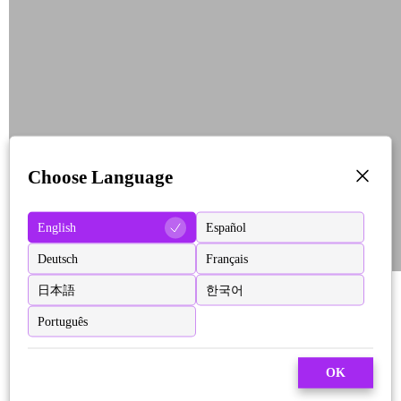
Choose Language
English
Español
Deutsch
Français
日本語
한국어
Português
OK