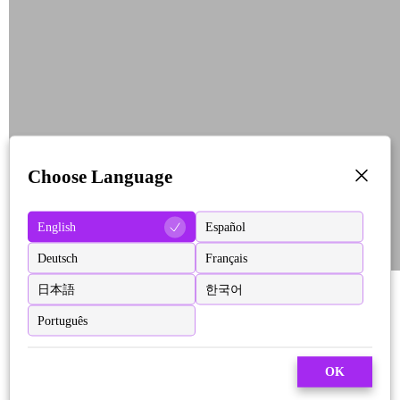
Choose Language
English
Español
Deutsch
Français
日本語
한국어
Português
OK