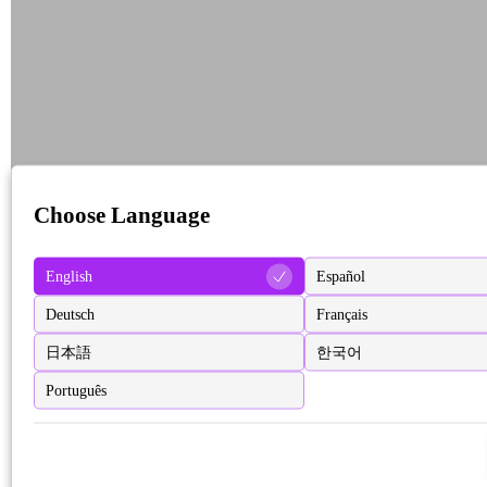
Choose Language
English
Español
Deutsch
Français
日本語
한국어
Português