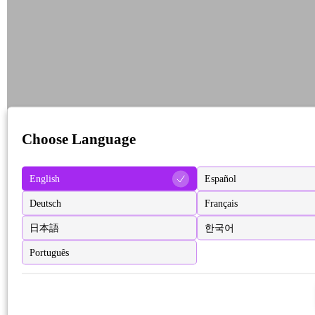
Choose Language
English
Español
Deutsch
Français
日本語
한국어
Português