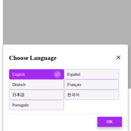
Choose Language
English
Español
Deutsch
Français
日本語
한국어
Português
OK