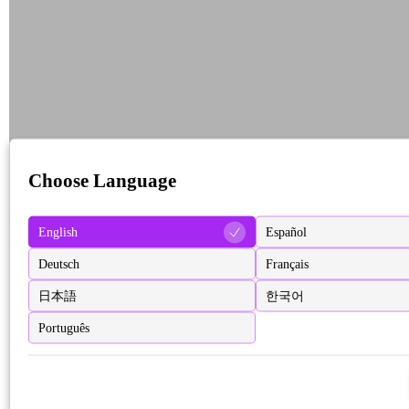
Choose Language
English
Español
Deutsch
Français
日本語
한국어
Português