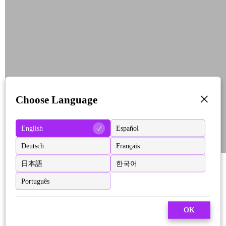
Choose Language
English
Español
Deutsch
Français
日本語
한국어
Português
OK