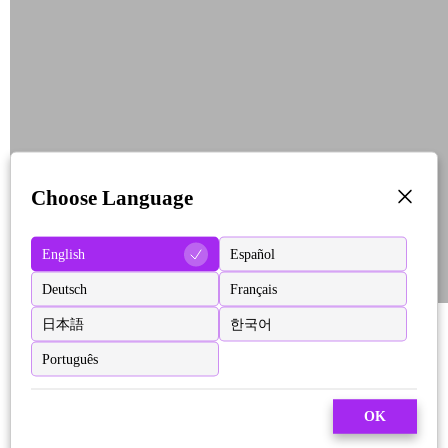
Choose Language
English
Español
Deutsch
Français
日本語
한국어
Português
OK