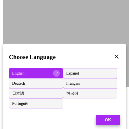
Choose Language
English
Español
Deutsch
Français
日本語
한국어
Português
OK