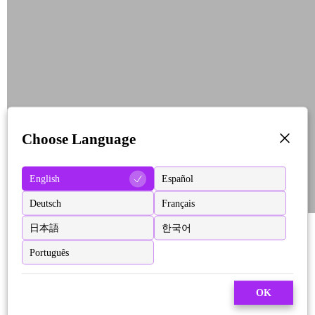
Choose Language
English
Español
Deutsch
Français
日本語
한국어
Português
OK